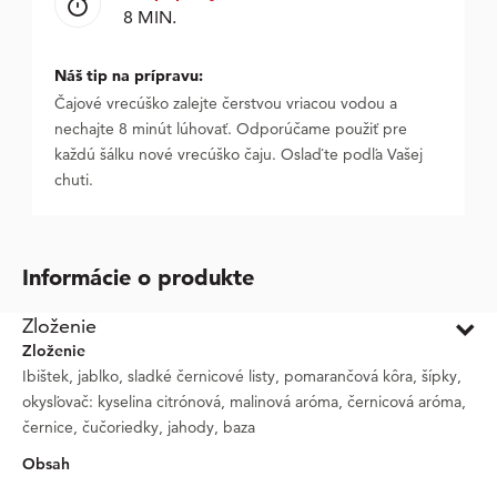
8 MIN.
Náš tip na prípravu:
Čajové vrecúško zalejte čerstvou vriacou vodou a
nechajte 8 minút lúhovať. Odporúčame použiť pre
každú šálku nové vrecúško čaju. Oslaďte podľa Vašej
chuti.
Informácie o produkte
Zloženie
Zloženie
Ibištek, jablko, sladké černicové listy, pomarančová kôra, šípky,
okysľovač: kyselina citrónová, malinová aróma, černicová aróma,
černice, čučoriedky, jahody, baza
Obsah