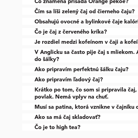
Čo znamená prísada Orange pekoe?
Čím sa líši zelený čaj od čierneho čaju?
Obsahujú ovocné a bylinkové čaje kalór
Čo je čaj z červeného kríka?
Je rozdiel medzi kofeínom v čaji a kof
V Anglicku sa často pije čaj s mliekom.
do šálky?
Ako pripravím perfektnú šálku čaju?
Ako pripravím ľadový čaj?
Krátko po tom, čo som si pripravila čaj,
povlak. Nemá vplyv na chuť.
Musí sa patina, ktorá vznikne v čajníku 
Ako sa má čaj skladovať?
Čo je to high tea?