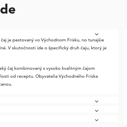
ede
 čaj je pestovaný vo Východnom Frísku, no tunajšie
é. V skutočnosti ide o špecifický druh čaju, ktorý je
ský čaj kombinovaný s vysoko kvalitným čajom
islosti od receptu. Obyvatelia Východného Fríska
tanou.