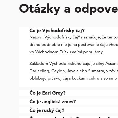
Otázky a odpov
Čo je Východofrísky čaj?
Názov „Východofrísky čaj“ naznačuje, že tento
drsné podnebie nie je na pestovanie čaju vhodn
vo Východnom Frísku veľmi populárny.
Základom Východofrískeho čaju je silný Assam
Darjeeling, Ceylon, Java alebo Sumatra, v záv
obľubujú piť svoj čaj s kockami cukru a so smo
Čo je Earl Grey?
Čo je anglická zmes?
Čo je ruský čaj?