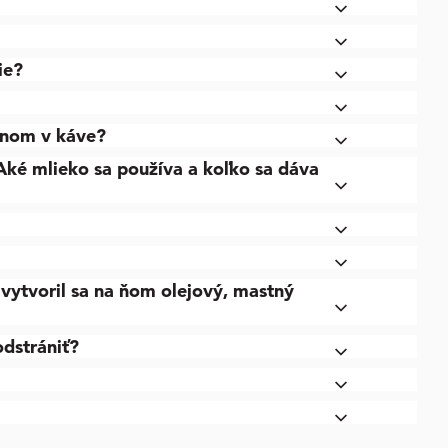
ie?
eínom v káve?
 Aké mlieko sa používa a koľko sa dáva
 vytvoril sa na ňom olejový, mastný
odstrániť?