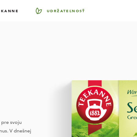
EKANNE
UDRŽATEĽNOSŤ
 pre svoju
mus. V dnešnej