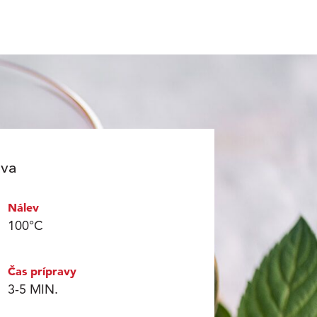
ava
Nálev
100°C
Čas prípravy
3-5 MIN.