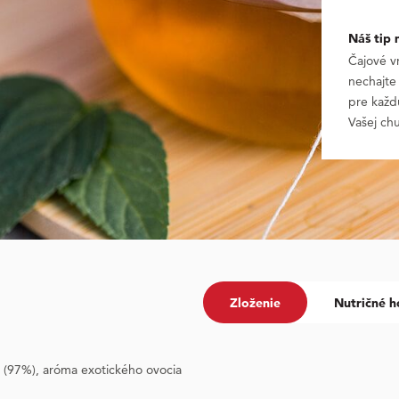
Náš tip 
Čajové v
nechajte
pre každ
Vašej chu
Zloženie
Nutričné h
 (97%), aróma exotického ovocia