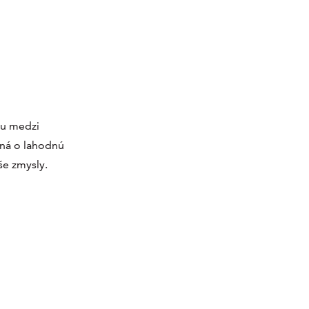
tou medzi
ená o lahodnú
še zmysly.