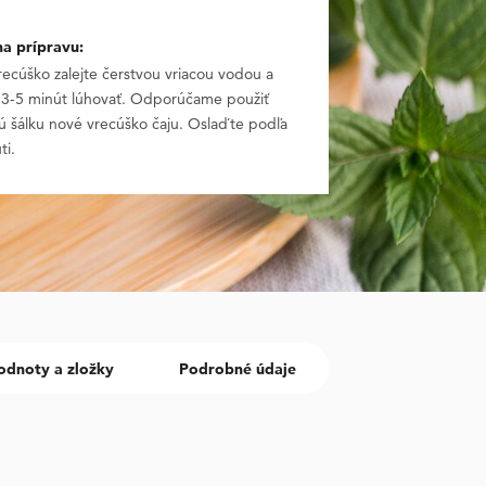
na prípravu:
recúško zalejte čerstvou vriacou vodou a
 3-5 minút lúhovať. Odporúčame použiť
ú šálku nové vrecúško čaju. Oslaďte podľa
ti.
odnoty a zložky
Podrobné údaje