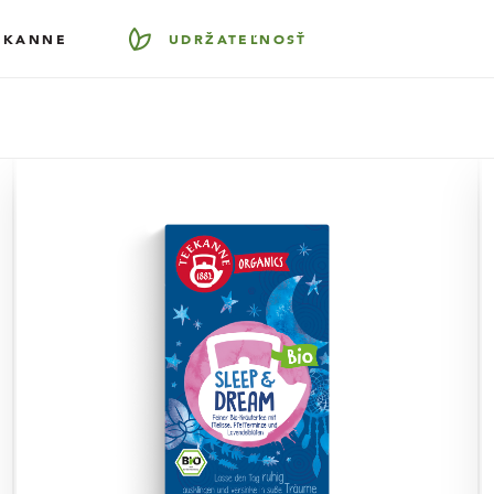
EKANNE
UDRŽATEĽNOSŤ