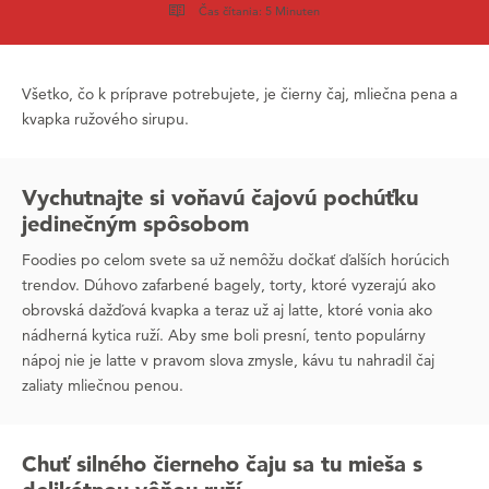
Čas čítania: 5 Minuten
Všetko, čo k príprave potrebujete, je čierny čaj, mliečna pena a
kvapka ružového sirupu.
Vychutnajte si voňavú čajovú pochúťku
jedinečným spôsobom
Foodies po celom svete sa už nemôžu dočkať ďalších horúcich
trendov. Dúhovo zafarbené bagely, torty, ktoré vyzerajú ako
obrovská dažďová kvapka a teraz už aj latte, ktoré vonia ako
nádherná kytica ruží. Aby sme boli presní, tento populárny
nápoj nie je latte v pravom slova zmysle, kávu tu nahradil čaj
zaliaty mliečnou penou.
Chuť silného čierneho čaju sa tu mieša s