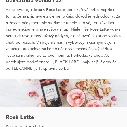
delikátnou vôňou ruží
Ak sa pýtate, kde sa v Rose Latte berie ružová farba, napriek
tomu, že sa pripravuje z čierneho čaju, dôvod je jednoduchý. Za
ružovým nádychom nie sú žiadne umelé farbivá, tou kúzelnou
ingredienciou je práve ružový sirup. Nielen, že Rose Latte vďaka
nemu získava jemný ružový nádych, ale zároveň aj krásne vonia a
chutí po ružiach. V spojení s naším výberovým čiernym čajom
zaručuje táto úchvatná kombinácia výnimočný čajový zážitok.
Tešte sa na silnú, ale zároveň jemnú, horkosladkú chuť. Ak
porebujete dodať energiu, BLACK LABEL, najsilnejší čierny čaj
od TEEKANNE, je tá správna voľba.
Rosé Latte
Recept na Rosé Latte