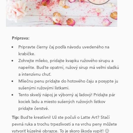
Príprava:
Pripravte čierny čaj podľa návodu uvedeného na
krabičke.
Zohrejte mlieko, pridajte kvapku ružového sirupu a
napeňte. Buďte opatrní, ružový sirup má veľmi sladkú
a intenzívnu chuť.
Mliečnu penu pridajte do hotového čaju a posypte ju
sušenými ružovými lístkami.
Tento skvelý nápoj je výborný aj ľadový! Pridajte pár
kociek ľadu a miesto sušených ružových lístkov
pridajte čerstvé.
Tip:
Buďte kreatívni! Už ste počuli o Latte Art? Stačí
pevná ruka a trochu trpezlivosti a na vrchu peny môžete
vytvoriť kúzelné obrazce. To je skoro škoda vypiť! 🙂