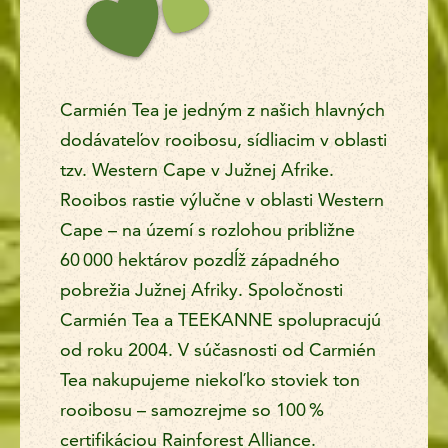
Carmién Tea je jedným z našich hlavných
dodávateľov rooibosu, sídliacim v oblasti
tzv. Western Cape v Južnej Afrike.
Rooibos rastie výlučne v oblasti Western
Cape – na území s rozlohou približne
60 000 hektárov pozdĺž západného
pobrežia Južnej Afriky. Spoločnosti
Carmién Tea a TEEKANNE spolupracujú
od roku 2004. V súčasnosti od Carmién
Tea nakupujeme niekoľko stoviek ton
rooibosu – samozrejme so 100 %
certifikáciou Rainforest Alliance.