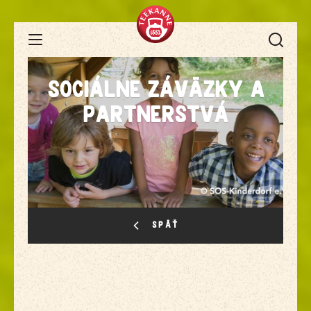
Open Navigation
Sociálne záväzky a
partnerstvá
SPÄŤ
UDRŽATEĽNÉ SUROVINY