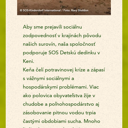
Aby sme prejavili sociálnu
zodpovednosť v krajinách pôvodu
našich surovín, naša spoločnosť
podporuje SOS Detskú dedinku v
Keni.
Keňa čelí potravinovej kríze a zápasí
s vážnymi sociálnymi a
hospodárskymi problémami. Viac
ako polovica obyvateľstva žije v
chudobe a poľnohospodárstvo aj
zásobovanie pitnou vodou trpia
častými obdobiami sucha. Mnoho