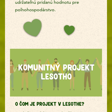
udržateľnú pridanú hodnotu pre
poľnohospodárstvo.
Komunitný projekt Les
Komunitný projekt
Lesotho
O ČOM JE PROJEKT V LESOTHE?