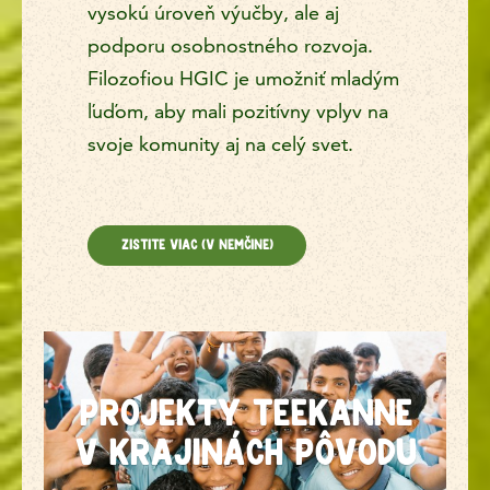
vysokú úroveň výučby, ale aj
podporu osobnostného rozvoja.
Filozofiou HGIC je umožniť mladým
ľuďom, aby mali pozitívny vplyv na
svoje komunity aj na celý svet.
ZISTITE VIAC (V NEMČINE)
Projekty TEEKANNE
v krajinách pôvodu