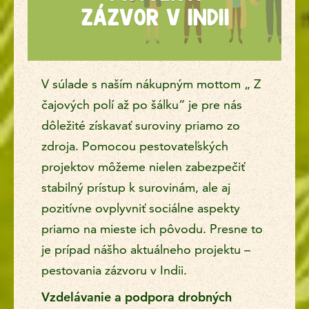
ZÁZVOR V INDII
V súlade s naším nákupným mottom „ Z
čajových polí až po šálku“ je pre nás
dôležité získavať suroviny priamo zo
zdroja. Pomocou pestovateľských
projektov môžeme nielen zabezpečiť
stabilný prístup k surovinám, ale aj
pozitívne ovplyvniť sociálne aspekty
priamo na mieste ich pôvodu. Presne to
je prípad nášho aktuálneho projektu –
pestovania zázvoru v Indii.
Vzdelávanie a podpora drobných