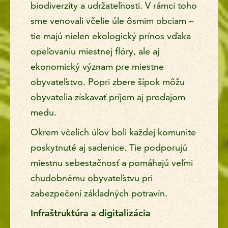
biodiverzity a udržateľnosti. V rámci toho
sme venovali včelie úle ôsmim obciam –
tie majú nielen ekologický prínos vďaka
opeľovaniu miestnej flóry, ale aj
ekonomický význam pre miestne
obyvateľstvo. Popri zbere šípok môžu
obyvatelia získavať príjem aj predajom
medu.
Okrem včelích úľov boli každej komunite
poskytnuté aj sadenice. Tie podporujú
miestnu sebestačnosť a pomáhajú veľmi
chudobnému obyvateľstvu pri
zabezpečení základných potravín.
Infraštruktúra a digitalizácia