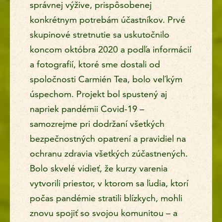
správnej výžive, prispôsobenej
konkrétnym potrebám účastníkov. Prvé
skupinové stretnutie sa uskutočnilo
koncom októbra 2020 a podľa informácií
a fotografií, ktoré sme dostali od
spoločnosti Carmién Tea, bolo veľkým
úspechom. Projekt bol spustený aj
napriek pandémii Covid-19 –
samozrejme pri dodržaní všetkých
bezpečnostných opatrení a pravidiel na
ochranu zdravia všetkých zúčastnených.
Bolo skvelé vidieť, že kurzy varenia
vytvorili priestor, v ktorom sa ľudia, ktorí
počas pandémie stratili blízkych, mohli
znovu spojiť so svojou komunitou – a