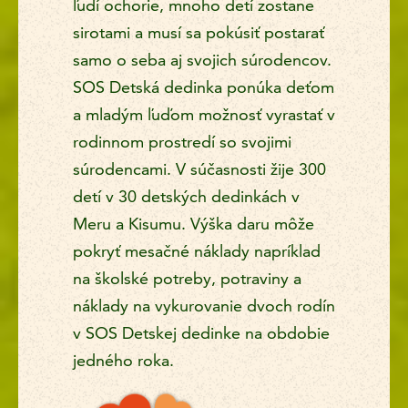
ľudí ochorie, mnoho detí zostane
sirotami a musí sa pokúsiť postarať
samo o seba aj svojich súrodencov.
SOS Detská dedinka ponúka deťom
a mladým ľuďom možnosť vyrastať v
rodinnom prostredí so svojimi
súrodencami. V súčasnosti žije 300
detí v 30 detských dedinkách v
Meru a Kisumu. Výška daru môže
pokryť mesačné náklady napríklad
na školské potreby, potraviny a
náklady na vykurovanie dvoch rodín
v SOS Detskej dedinke na obdobie
jedného roka.