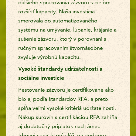
ďalšieho spracovania zázvoru s cieľom
rozšíriť kapacity. Naša investícia
smerovala do automatizovaného
systému na umývanie, lúpanie, krájanie a
sušenie zázvoru, ktorý v porovnaní s
ručným spracovaním štvornásobne
zvyšuje výrobnú kapacitu.
Vysoké štandardy udržateľnosti a
sociálne investície
Pestovanie zázvoru je certifikované ako
bio aj podľa štandardov RFA, a preto
spĺňa veľmi vysoké kritériá udržateľnosti.
Nákup surovín s certifikáciou RFA zahŕňa
aj dodatočný príplatok nad rámec
trhovej ceny, ktorý slúži na podporu