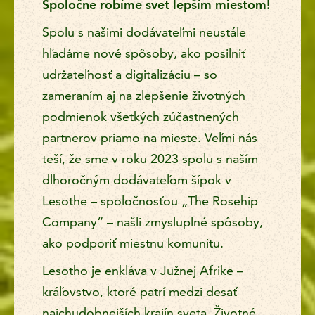
Spoločne robíme svet lepším miestom!
Spolu s našimi dodávateľmi neustále
hľadáme nové spôsoby, ako posilniť
udržateľnosť a digitalizáciu – so
zameraním aj na zlepšenie životných
podmienok všetkých zúčastnených
partnerov priamo na mieste. Veľmi nás
teší, že sme v roku 2023 spolu s naším
dlhoročným dodávateľom šípok v
Lesothe – spoločnosťou „The Rosehip
Company“ – našli zmysluplné spôsoby,
ako podporiť miestnu komunitu.
Lesotho je enkláva v Južnej Afrike –
kráľovstvo, ktoré patrí medzi desať
najchudobnejších krajín sveta. Životné