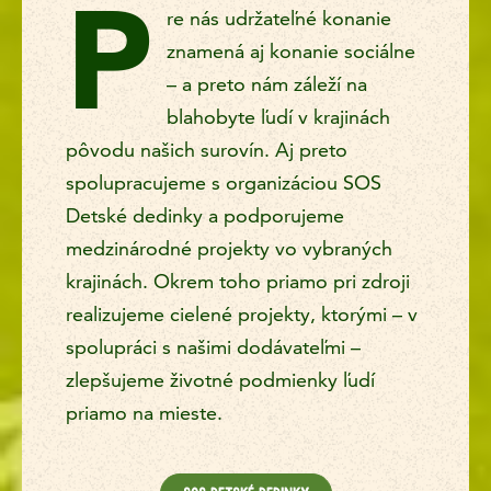
P
re nás udržateľné konanie
Z ČAJOVÝCH POLÍ AŽ PO ŠÁLKU
znamená aj konanie sociálne
– a preto nám záleží na
Ako šetríme zdroje
blahobyte ľudí v krajinách
pôvodu našich surovín. Aj preto
spolupracujeme s organizáciou SOS
Sociálne záväzky a partnerstvá
Detské dedinky a podporujeme
medzinárodné projekty vo vybraných
krajinách. Okrem toho priamo pri zdroji
realizujeme cielené projekty, ktorými – v
spolupráci s našimi dodávateľmi –
zlepšujeme životné podmienky ľudí
priamo na mieste.