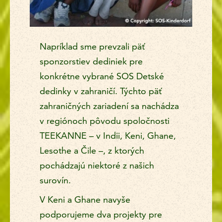
Napríklad sme prevzali päť
sponzorstiev dediniek pre
konkrétne vybrané SOS Detské
dedinky v zahraničí. Týchto päť
zahraničných zariadení sa nachádza
v regiónoch pôvodu spoločnosti
TEEKANNE – v Indii, Keni, Ghane,
Lesothe a Čile –, z ktorých
pochádzajú niektoré z našich
surovín.
V Keni a Ghane navyše
podporujeme dva projekty pre