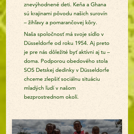
znevýhodnené deti. Keňa a Ghana
sú krajinami pôvodu našich surovín
– žihľavy a pomarančovej kôry.
Naša spoločnosť má svoje sídlo v
Düsseldorfe od roku 1954. Aj preto
je pre nás dôležité byť aktívni aj tu –
doma. Podporou obedového stola
SOS Detskej dedinky v Düsseldorfe
chceme zlepšiť sociálnu situáciu
mladých ľudí v našom
bezprostrednom okolí.