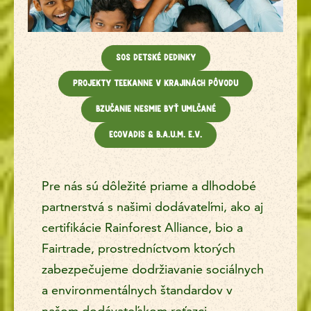
SOS Detské dedinky
Projekty TEEKANNE v krajinách pôvodu
Bzučanie nesmie byť umlčané
Ecovadis & B.A.U.M. e.V.
Pre nás sú dôležité priame a dlhodobé
partnerstvá s našimi dodávateľmi, ako aj
certifikácie Rainforest Alliance, bio a
Fairtrade, prostredníctvom ktorých
zabezpečujeme dodržiavanie sociálnych
a environmentálnych štandardov v
našom dodávateľskom reťazci.