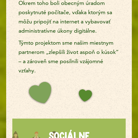
Okrem toho boli obecným úradom
poskytnuté počítače, vďaka ktorým sa
môžu pripojiť na internet a vybavovať
administratívne úkony digitálne.
Týmto projektom sme našim miestnym
partnerom „zlepšili život aspoň o kúsok“
– a zároveň sme posilnili vzájomné
vzťahy.
SOCIÁLNE ANGAŽOVA
SOCIÁLNE