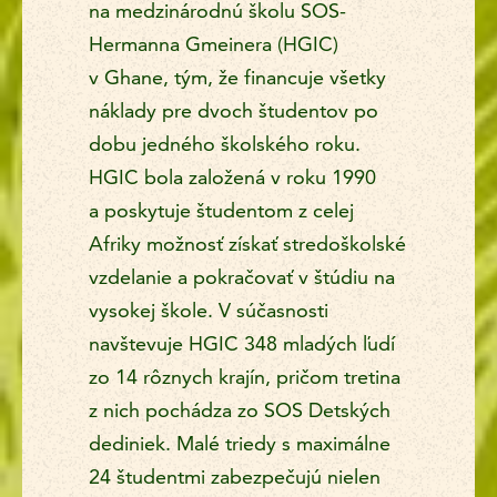
na medzinárodnú školu SOS-
Hermanna Gmeinera (HGIC)
v Ghane, tým, že financuje všetky
náklady pre dvoch študentov po
dobu jedného školského roku.
HGIC bola založená v roku 1990
a poskytuje študentom z celej
Afriky možnosť získať stredoškolské
vzdelanie a pokračovať v štúdiu na
vysokej škole. V súčasnosti
navštevuje HGIC 348 mladých ľudí
zo 14 rôznych krajín, pričom tretina
z nich pochádza zo SOS Detských
dediniek. Malé triedy s maximálne
24 študentmi zabezpečujú nielen