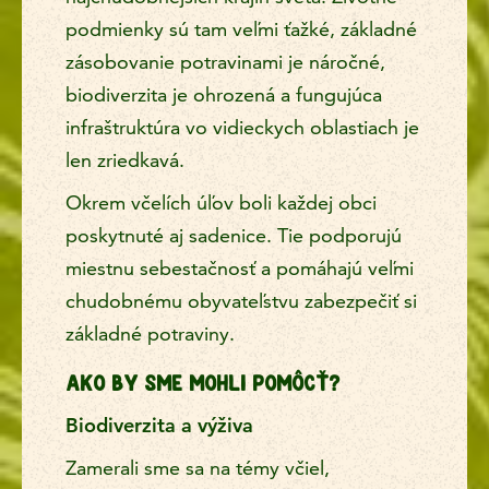
podmienky sú tam veľmi ťažké, základné
zásobovanie potravinami je náročné,
biodiverzita je ohrozená a fungujúca
infraštruktúra vo vidieckych oblastiach je
len zriedkavá.
Okrem včelích úľov boli každej obci
poskytnuté aj sadenice. Tie podporujú
miestnu sebestačnosť a pomáhajú veľmi
chudobnému obyvateľstvu zabezpečiť si
základné potraviny.
AKO BY SME MOHLI POMÔCŤ?
Biodiverzita a výživa
Zamerali sme sa na témy včiel,