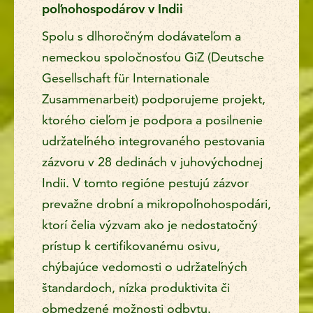
poľnohospodárov v Indii
Spolu s dlhoročným dodávateľom a
nemeckou spoločnosťou GiZ (Deutsche
Gesellschaft für Internationale
Zusammenarbeit) podporujeme projekt,
ktorého cieľom je podpora a posilnenie
udržateľného integrovaného pestovania
zázvoru v 28 dedinách v juhovýchodnej
Indii. V tomto regióne pestujú zázvor
prevažne drobní a mikropoľnohospodári,
ktorí čelia výzvam ako je nedostatočný
prístup k certifikovanému osivu,
chýbajúce vedomosti o udržateľných
štandardoch, nízka produktivita či
obmedzené možnosti odbytu.