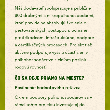
Náš dodávateľ spolupracuje s približne
800 drobnými a mikropoľnohospodármi,
ktorí pravidelne absolvujú školenia o
pestovateľských postupoch, ochrane
proti škodcom, infraštruktúrnej podpore
a certifikačných procesoch. Projekt tiež
aktívne podporuje vyššiu účasť žien v
poľnohospodárstve s cieľom posilniť
rodovú rovnosť.
Čo sa deje priamo na mieste?
Posilnenie hodnotového reťazca
Okrem podpory poľnohospodárov sa v
rámci tohto projektu investuje aj do