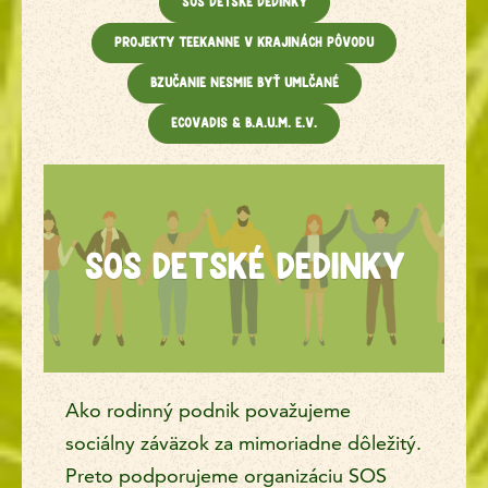
SOS Detské dedinky
Projekty TEEKANNE v krajinách pôvodu
Bzučanie nesmie byť umlčané
Ecovadis & B.A.U.M. e.V.
SOS Detské dedinky
Ako rodinný podnik považujeme
sociálny záväzok za mimoriadne dôležitý.
Preto podporujeme organizáciu SOS