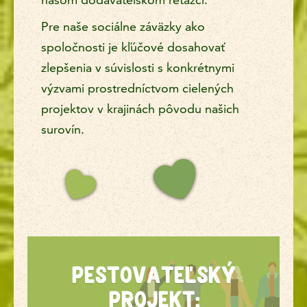
Pre naše sociálne záväzky ako
spoločnosti je kľúčové dosahovať
zlepšenia v súvislosti s konkrétnymi
výzvami prostredníctvom cielených
projektov v krajinách pôvodu našich
surovín.
PESTOVATEĽSKÝ PROJEK
PESTOVATEĽSKÝ
PROJEKT: