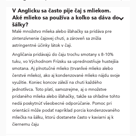
V Anglicku sa často pije čaj s mliekom.
Aké mlieko sa používa a koľko sa dáva do
šálky?
Malé množstvo mlieka alebo šľahačky sa pridáva pre
zintenzívnenie čajovej chuti, a zároveň sa znížia
astringentné účinky látok v čaji.
Angličania pridávajú do čaju trochu smotany s 8-10%
tuku, vo Východnom Frízsku sa uprednostňuje hustejšia
smotana. Aj plnotučné mlieko (trvanlivé mlieko alebo
čerstvé mlieko), ako aj kondenzované mlieko nájdu svoje
využitie. Koniec koncov záleží na chuti každého
jednotlivca. Toto platí, samozrejme, aj o množstve
pridaného mlieka alebo šľahačky, takže sa ohľadne tohto
nedá poskytnúť všeobecné odporúčanie. Pomoc pri
orientácii môže podať napríklad porcia kondenzovaného
mliečka na šálku, ktorú dostanete často v kaviarni aj k
čiernemu čaju